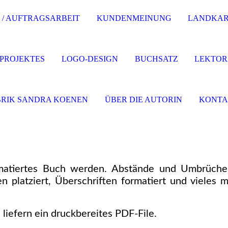
 / AUFTRAGSARBEIT
KUNDENMEINUNG
LANDKART
 PROJEKTES
LOGO-DESIGN
BUCHSATZ
LEKTOR
RIK SANDRA KOENEN
ÜBER DIE AUTORIN
KONTA
matiertes Buch werden. Abstände und Umbrüch
n platziert, Überschriften formatiert und vieles 
liefern ein druckbereites PDF-File.