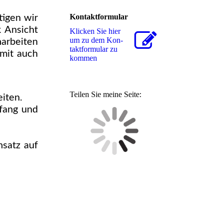
Kontaktformular
tigen wir
 Ansicht
Klicken Sie hier
um zu dem Kon­
rbeiten
takt­for­mu­lar zu
mit auch
kommen
Teilen Sie meine Seite:
eiten.
fang und
hsatz auf